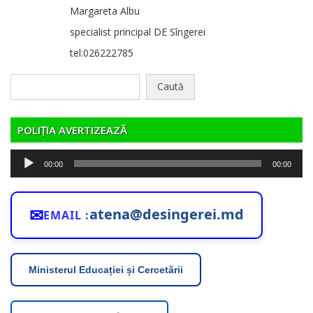
Margareta Albu
specialist principal DE Sîngerei
tel:026222785
Caută
după:
POLIȚIA AVERTIZEAZĂ
Player
00:00
00:00
audio
✉
atena@desingerei.md
EMAIL :
Ministerul Educației și Cercetării