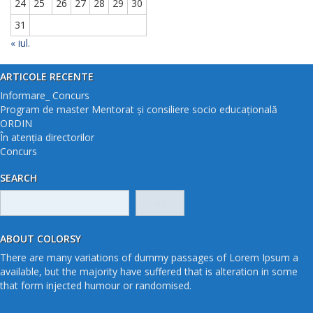
24
25
26
27
28
29
30
31
« iul.
ARTICOLE RECENTE
Informare_ Concurs
Program de master Mentorat și consiliere socio educațională
ORDIN
În atenția directorilor
Concurs
SEARCH
Caută
după:
ABOUT COLORSY
There are many variations of dummy passages of Lorem Ipsum a
available, but the majority have suffered that is alteration in some
that form injected humour or randomised.