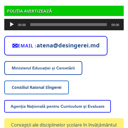
POLIȚIA AVERTIZEAZĂ
Player
00:00
00:00
audio
✉
atena@desingerei.md
EMAIL :
Ministerul Educației și Cercetării
Consiliul Raional Sîngerei
Agenţia Naţională pentru Curriculum şi Evaluare
Concepții ale disciplinelor școlare în învățământul