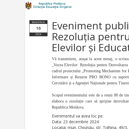
Eveniment public
decembrie
16
Rezoluția pentru
2024
Elevilor și Educaț
Vă transmitem, atașat la acest mesaj, o scris
„Vocea Elevilor: Rezoluția pentru Dezvoltarea 
cadrul proiectului „Promoting Mechanism for P
Informare și Resurse PRO BONO cu suportul
Cercetării și a Agenției Naționale pentru Tinere
Scopul evenimentului este de a reuni 80 de tiner
elabora o rezoluție care să sprijine dezvoltar
Republica Moldova.
Evenimentul va avea loc pe:
Data: 23 decembrie 2024
Locația: mun. Chișinău, str. Tighina, 49/