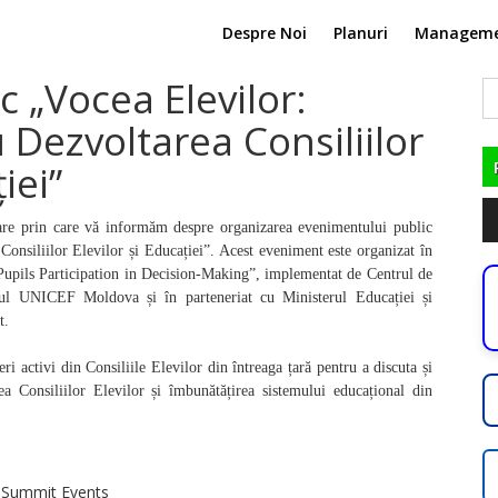
Despre Noi
Planuri
Managem
 „Vocea Elevilor:
C
du
 Dezvoltarea Consiliilor
iei”
Pl
oare prin care vă informăm despre organizarea evenimentului public
au
Consiliilor Elevilor și Educației”. Acest eveniment este organizat în
upils Participation in Decision-Making”, implementat de Centrul de
 UNICEF Moldova și în parteneriat cu Ministerul Educației și
t.
i activi din Consiliile Elevilor din întreaga țară pentru a discuta și
ea Consiliilor Elevilor și îmbunătățirea sistemului educațional din
3, Summit Events