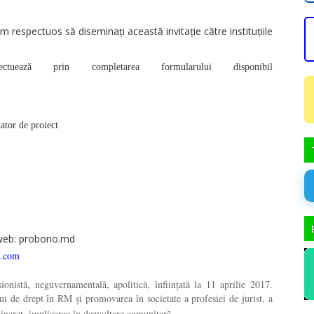
respectuos să diseminați această invitație către instituțiile
fectuează prin completarea formularului disponibil
ator de proiect
web: probono.md
l.com
nistă, neguvernamentală, apolitică, înființată la 11 aprilie 2017.
ui de drept în RM și promovarea în societate a profesiei de jurist, a
e tineret, implicarea în dezvoltare comunitară.