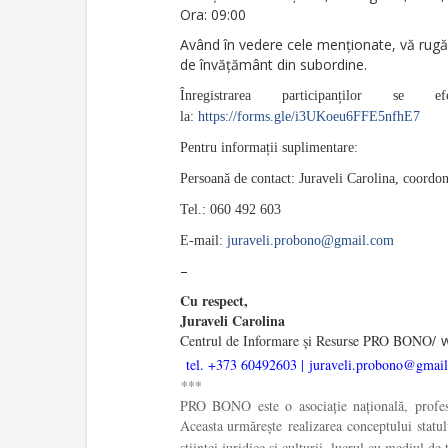
Ora: 09:00
Având în vedere cele menționate, vă rugăm 
de învățământ din subordine.
Înregistrarea participanților se e
la:
https://forms.gle/i3UKoeu6FFE5nfhE7
Pentru informații suplimentare:
Persoană de contact: Juraveli Carolina, coordon
Tel.: 060 492 603
E-mail:
juraveli.probono@gmail.com
–
Cu respect,
Juraveli Carolina
Centrul de Informare și Resurse PRO BONO/
tel. +373 60492603 |
juraveli.probono@gmai
***
PRO BONO este o asociație națională, profesio
Aceasta urmărește realizarea conceptului statul
științei juridice și culturii, lucrul cu mediul d