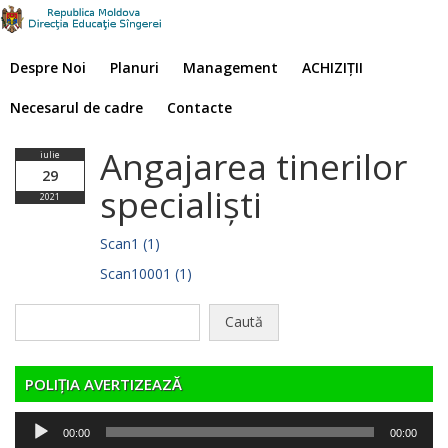
Despre Noi
Planuri
Management
ACHIZIȚII
Necesarul de cadre
Contacte
Angajarea tinerilor
iulie
29
specialiști
2021
Scan1 (1)
Scan10001 (1)
Caută
după:
POLIȚIA AVERTIZEAZĂ
Player
00:00
00:00
audio