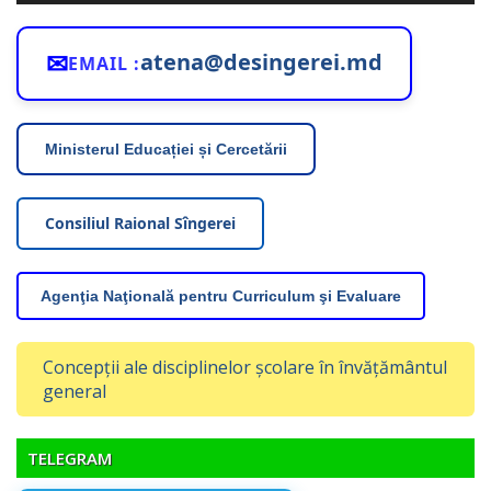
✉
atena@desingerei.md
EMAIL :
Ministerul Educației și Cercetării
Consiliul Raional Sîngerei
Agenţia Naţională pentru Curriculum şi Evaluare
Concepții ale disciplinelor școlare în învățământul
general
TELEGRAM