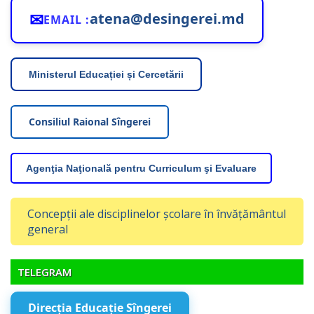
✉
atena@desingerei.md
EMAIL :
Ministerul Educației și Cercetării
Consiliul Raional Sîngerei
Agenţia Naţională pentru Curriculum şi Evaluare
Concepții ale disciplinelor școlare în învățământul
general
TELEGRAM
Direcția Educație Sîngerei