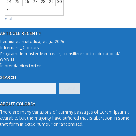
24
25
26
27
28
29
30
31
« iul.
ARTICOLE RECENTE
Reuniunea metodică, ediția 2026
Informare_ Concurs
Program de master Mentorat și consiliere socio educațională
ORDIN
În atenția directorilor
SEARCH
Caută
după:
ABOUT COLORSY
There are many variations of dummy passages of Lorem Ipsum a
available, but the majority have suffered that is alteration in some
that form injected humour or randomised.