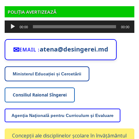
POLIȚIA AVERTIZEAZĂ
Player
00:00
00:00
audio
✉
atena@desingerei.md
EMAIL :
Ministerul Educației și Cercetării
Consiliul Raional Sîngerei
Agenţia Naţională pentru Curriculum şi Evaluare
Concepții ale disciplinelor școlare în învățământul