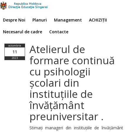
Despre Noi
Planuri
Management
ACHIZIȚII
Necesarul de cadre
Contacte
Atelierul de
octombrie
11
formare continuă
2023
cu psihologii
școlari din
instituțiile de
învățământ
preuniversitar .
Stimați manageri din instituțiile de învățământ