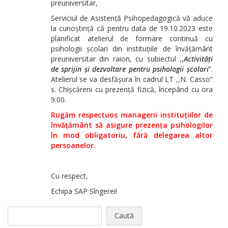
preuniversitar,
Serviciul de Asistență Psihopedagogică vă aduce
la cunoștință că pentru data de 19.10.2023 este
planificat
atelierul de formare continuă cu
psihologii școlari
din instituțiile de învățământ
preuniversitar din raion, cu subiectul
,,
Activități
de sprijin și dezvoltare pentru psihologii școlari
”
.
Atelierul se va desfășura în cadrul LT ,,N. Casso”
s. Chișcăreni cu prezență fizică, începând cu ora
9:00.
Rugăm respectuos managerii instituțiilor de
învățământ să asigure prezența psihologilor
în mod obligatoriu, fără delegarea altor
persoanelor.
Cu respect,
Echipa SAP Sîngerei!
Caută
după: