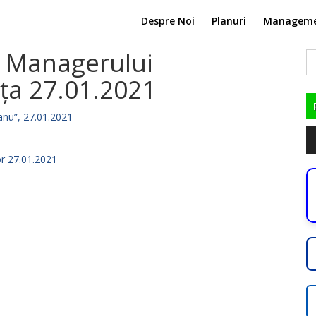
Despre Noi
Planuri
Managem
a Managerului
C
du
nța 27.01.2021
manu”, 27.01.2021
Pl
au
or 27.01.2021