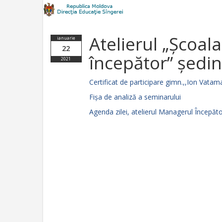
Atelierul „Școal
ianuarie
22
începător” ședi
2021
Certificat de participare gimn.,,Ion Vata
Fişa de analiză a seminarului
Agenda zilei, atelierul Managerul Începăt