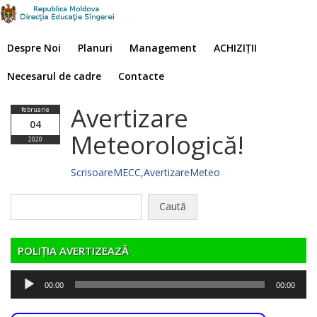
Despre Noi
Planuri
Management
ACHIZIȚII
Necesarul de cadre
Contacte
Avertizare
februarie
04
Meteorologică!
2020
ScrisoareMECC,AvertizareMeteo
Caută
după:
POLIȚIA AVERTIZEAZĂ
Player
00:00
00:00
audio