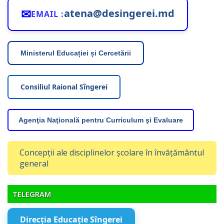
✉
atena@desingerei.md
EMAIL :
Ministerul Educației și Cercetării
Consiliul Raional Sîngerei
Agenţia Naţională pentru Curriculum şi Evaluare
Concepții ale disciplinelor școlare în învățământul
general
TELEGRAM
Direcția Educație Sîngerei