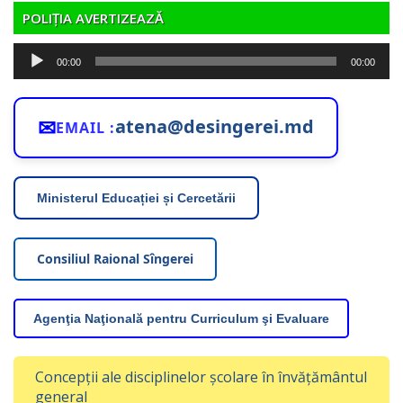
POLIȚIA AVERTIZEAZĂ
Player
00:00
00:00
audio
✉
atena@desingerei.md
EMAIL :
Ministerul Educației și Cercetării
Consiliul Raional Sîngerei
Agenţia Naţională pentru Curriculum şi Evaluare
Concepții ale disciplinelor școlare în învățământul
general