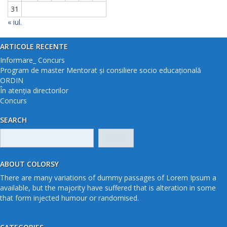
31
« iul.
ARTICOLE RECENTE
Informare_ Concurs
Program de master Mentorat și consiliere socio educațională
ORDIN
În atenția directorilor
Concurs
SEARCH
Caută
după:
ABOUT COLORSY
There are many variations of dummy passages of Lorem Ipsum a
available, but the majority have suffered that is alteration in some
that form injected humour or randomised.