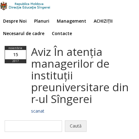
Despre Noi
Planuri
Management
ACHIZIȚII
Necesarul de cadre
Contacte
Aviz În atenția
noiembrie
15
managerilor de
2017
instituții
preuniversitare din
r-ul Sîngerei
scanat
Caută
după: