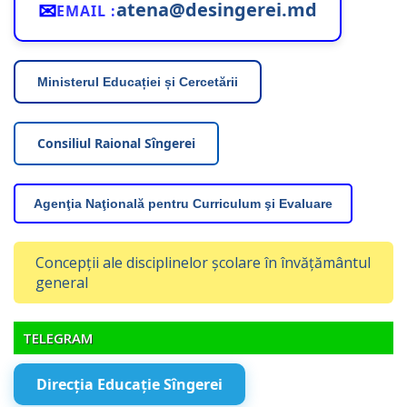
✉
atena@desingerei.md
EMAIL :
Ministerul Educației și Cercetării
Consiliul Raional Sîngerei
Agenţia Naţională pentru Curriculum şi Evaluare
Concepții ale disciplinelor școlare în învățământul
general
TELEGRAM
Direcția Educație Sîngerei