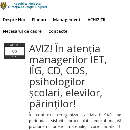
Despre Noi
Planuri
Management
ACHIZIȚII
Necesarul de cadre
Contacte
AVIZ! În atenția
aprilie
06
managerilor IET,
2020
IÎG, CD, CDS,
psihologilor
școlari, elevilor,
părinților!
În contextul reorganizarii activitatii SAP, pe
perioada sistarii procesului educational,Vă
propunem unele materiale, care poate fi