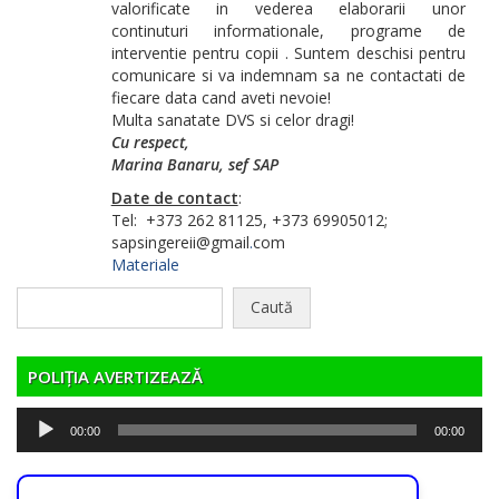
valorificate in vederea elaborarii unor
continuturi informationale, programe de
interventie pentru copii . Suntem deschisi pentru
comunicare si va indemnam sa ne contactati de
fiecare data cand aveti nevoie!
Multa sanatate DVS si celor dragi!
Cu respect,
Marina Banaru, sef SAP
Date de contact
:
Tel: +373 262 81125, +373 69905012;
sapsingereii@gmail
.
com
Materiale
Caută
după:
POLIȚIA AVERTIZEAZĂ
Player
00:00
00:00
audio