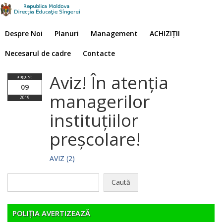
Despre Noi
Planuri
Management
ACHIZIȚII
Necesarul de cadre
Contacte
Aviz! În atenția
august
09
managerilor
2019
instituțiilor
preșcolare!
AVIZ (2)
Caută
după:
POLIȚIA AVERTIZEAZĂ