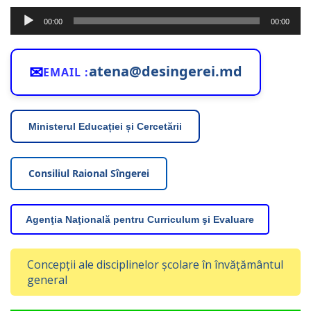
Player
00:00
00:00
audio
✉
atena@desingerei.md
EMAIL :
Ministerul Educației și Cercetării
Consiliul Raional Sîngerei
Agenţia Naţională pentru Curriculum şi Evaluare
Concepții ale disciplinelor școlare în învățământul
general