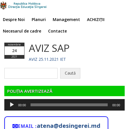
Despre Noi
Planuri
Management
ACHIZIȚII
Necesarul de cadre
Contacte
AVIZ SAP
noiembrie
24
2021
AVIZ 25.11.2021 IET
Caută
după:
POLIȚIA AVERTIZEAZĂ
Player
00:00
00:00
audio
✉
atena@desingerei.md
EMAIL :