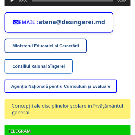
00:00
00:00
audio
✉
atena@desingerei.md
EMAIL :
Ministerul Educației și Cercetării
Consiliul Raional Sîngerei
Agenţia Naţională pentru Curriculum şi Evaluare
Concepții ale disciplinelor școlare în învățământul
general
TELEGRAM