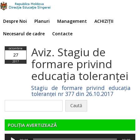
Despre Noi
Planuri
Management
ACHIZIȚII
Necesarul de cadre
Contacte
Aviz. Stagiu de
octombrie
27
formare privind
2017
educația toleranței
Stagiu de formare privind educația
toleranței nr 377 din 26.10.2017
Caută
după:
POLIȚIA AVERTIZEAZĂ
Player