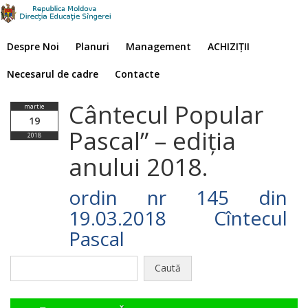
Despre Noi
Planuri
Management
ACHIZIȚII
Necesarul de cadre
Contacte
Cântecul Popular
martie
19
Pascal” – ediţia
2018
anului 2018.
ordin nr 145 din
19.03.2018 Cîntecul
Pascal
Caută
după: