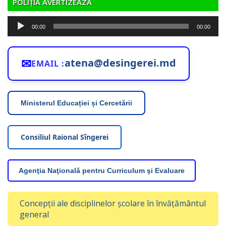
POLIȚIA AVERTIZEAZĂ
Player
00:00
00:00
audio
✉
atena@desingerei.md
EMAIL :
Ministerul Educației și Cercetării
Consiliul Raional Sîngerei
Agenţia Naţională pentru Curriculum şi Evaluare
Concepții ale disciplinelor școlare în învățământul
general