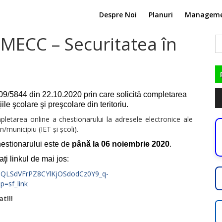
Despre Noi
Planuri
Managem
 MECC – Securitatea în
C
du
Pl
9/5844 din 22.10.2020 prin care solicită completarea
au
ile şcolare şi preşcolare din teritoriu.
etarea online a chestionarului la adresele electronice ale
n/municipiu (IET şi şcoli).
estionarului este de
până la 06 noiembrie 2020
.
i linkul de mai jos:
AIpQLSdVFrPZ8CYlKjOSdodCz0Y9_q-
=sf_link
t!!!