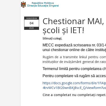
Chestionar MAI,
noiembrie
04
şcoli şi IET!
2020
Stimaţi colegi,
MECC expediază scrisoarea nr. 03/1-0
unui chestionar online de către instituţi
Rugăm de a transmite linkul pentru compl
instituţiilor de invăţământ general din raio
Termenul limită pentru completarea ch
Pentru completare vă rugăm să accesaţ
https://docs.google.com/forms/d/e/1F
4trvWCv1Bt20wnBKj8scE_Q/viewform?usp
Cine a completat nu completați repeta