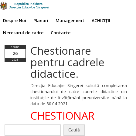
Despre Noi
Planuri
Management
ACHIZIȚII
Necesarul de cadre
Contacte
Chestionare
aprilie
26
pentru cadrele
2021
didactice.
Direcția Educație Sîngerei solicită completarea
chestionarului de catre cadrele didactice din
instituțiile de învățământ preuniversitar până la
data de 30.04.2021.
CHESTIONAR
Caută
după: