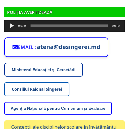
POLIȚIA AVERTIZEAZĂ
Player
00:00
00:00
audio
✉
atena@desingerei.md
EMAIL :
Ministerul Educației și Cercetării
Consiliul Raional Sîngerei
Agenţia Naţională pentru Curriculum şi Evaluare
Concepții ale disciplinelor școlare în învățământul