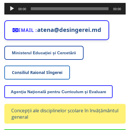
Player
00:00
00:00
audio
✉
atena@desingerei.md
EMAIL :
Ministerul Educației și Cercetării
Consiliul Raional Sîngerei
Agenţia Naţională pentru Curriculum şi Evaluare
Concepții ale disciplinelor școlare în învățământul
general