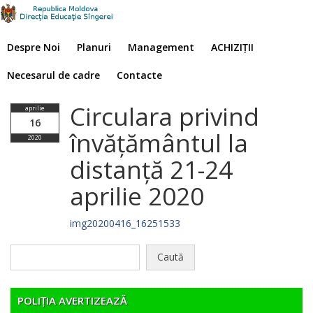
Despre Noi
Planuri
Management
ACHIZIȚII
Necesarul de cadre
Contacte
Circulara privind
aprilie
16
învățământul la
2020
distanță 21-24
aprilie 2020
img20200416_16251533
Caută
după:
POLIȚIA AVERTIZEAZĂ