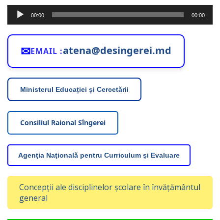
Player
00:00
00:00
audio
✉
atena@desingerei.md
EMAIL :
Ministerul Educației și Cercetării
Consiliul Raional Sîngerei
Agenţia Naţională pentru Curriculum şi Evaluare
Concepții ale disciplinelor școlare în învățământul
general