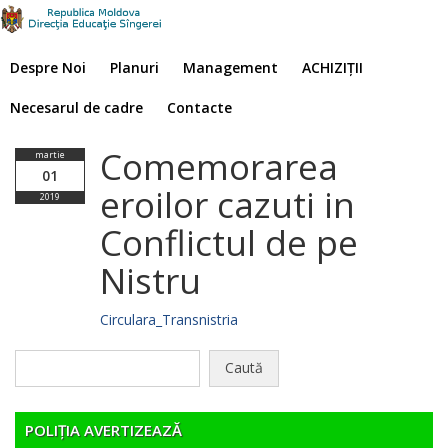
Despre Noi
Planuri
Management
ACHIZIȚII
Necesarul de cadre
Contacte
Comemorarea
martie
01
eroilor cazuti in
2019
Conflictul de pe
Nistru
Circulara_Transnistria
Caută
după:
POLIȚIA AVERTIZEAZĂ