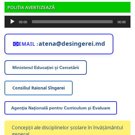
POLIȚIA AVERTIZEAZĂ
Player
00:00
00:00
audio
✉
atena@desingerei.md
EMAIL :
Ministerul Educației și Cercetării
Consiliul Raional Sîngerei
Agenţia Naţională pentru Curriculum şi Evaluare
Concepții ale disciplinelor școlare în învățământul
general