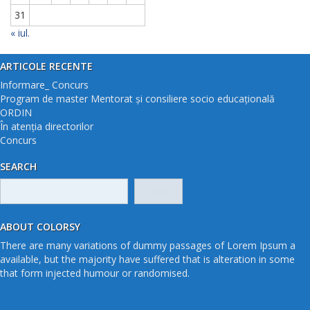
31
« iul.
ARTICOLE RECENTE
Informare_ Concurs
Program de master Mentorat și consiliere socio educațională
ORDIN
În atenția directorilor
Concurs
SEARCH
Caută
după:
ABOUT COLORSY
There are many variations of dummy passages of Lorem Ipsum a
available, but the majority have suffered that is alteration in some
that form injected humour or randomised.