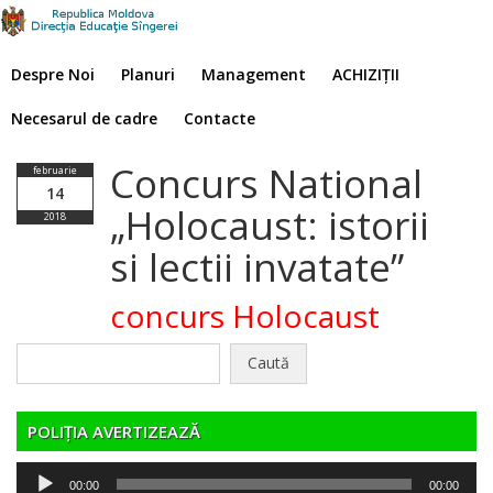
Despre Noi
Planuri
Management
ACHIZIȚII
Necesarul de cadre
Contacte
Concurs National
februarie
14
„Holocaust: istorii
2018
si lectii invatate”
concurs Holocaust
Caută
după:
POLIȚIA AVERTIZEAZĂ
Player
00:00
00:00