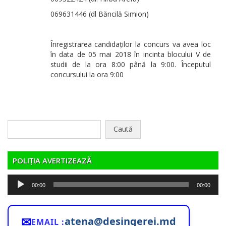
069631446 (dl Băncilă Simion)
Înregistrarea candidaților la concurs va avea loc
în data de 05 mai 2018 în incinta blocului V de
studii de la ora 8:00 până la 9:00. Începutul
concursului la ora 9:00
Caută
după:
POLIȚIA AVERTIZEAZĂ
Player
00:00
00:00
audio
✉
atena@desingerei.md
EMAIL :