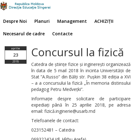
Despre Noi
Planuri
Management
ACHIZIȚII
Necesarul de cadre
Contacte
Concursul la fizică
aprilie
23
2018
Catedra de științe fizice și inginerești organizează
în data de 5 mail 2018 în incinta Universității de
Stat ”A.Russo” din Bălți str. Pușkin 38 ediția a XVI
– a a concursului la fizică „În memoria distinsului
pedagog Petru Medvețki”.
Informație despre solicitare de participare
expediați până în 25 aprilie 2018, pe adresa
email: fizică.inginerie@usarb.md
Telefoanele de contact:
023152481 – Catedra
069322424 (dl. Hîrbu Arefa)