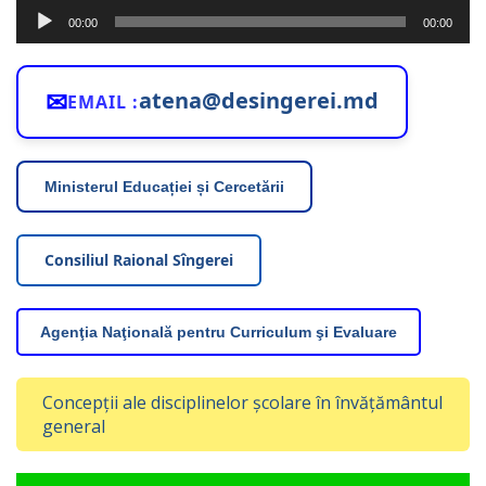
Player
00:00
00:00
audio
✉
atena@desingerei.md
EMAIL :
Ministerul Educației și Cercetării
Consiliul Raional Sîngerei
Agenţia Naţională pentru Curriculum şi Evaluare
Concepții ale disciplinelor școlare în învățământul
general