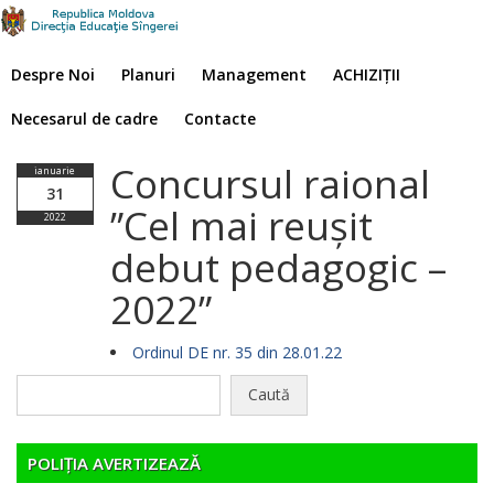
Despre Noi
Planuri
Management
ACHIZIȚII
Necesarul de cadre
Contacte
Concursul raional
ianuarie
31
”Cel mai reușit
2022
debut pedagogic –
2022”
Ordinul DE nr. 35 din 28.01.22
Caută
după:
POLIȚIA AVERTIZEAZĂ