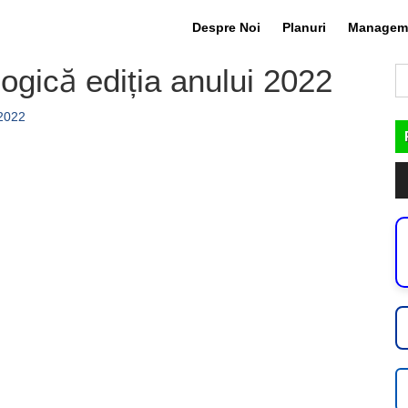
Despre Noi
Planuri
Managem
ogică ediția anului 2022
C
du
2022
Pl
au