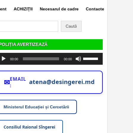
ent
ACHIZIȚII
Necesarul de cadre
Contacte
aută
pă:
POLIȚIA AVERTIZEAZĂ
ayer
Folosește
00:00
00:00
dio
tastele
săgeată
sus/jos
EMAIL
pentru
✉
atena@desingerei.md
:
a
mări
sau
micșora
Ministerul Educației și Cercetării
volumul.
Consiliul Raional Sîngerei