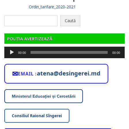
Ordin_tarifare_2020-2021
Caută
după:
POLIȚIA AVERTIZEAZĂ
Player
00:00
00:00
audio
✉
atena@desingerei.md
EMAIL :
Ministerul Educației și Cercetării
Consiliul Raional Sîngerei