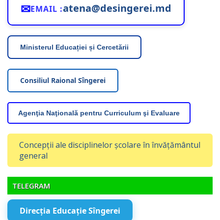
✉
atena@desingerei.md
EMAIL :
Ministerul Educației și Cercetării
Consiliul Raional Sîngerei
Agenţia Naţională pentru Curriculum şi Evaluare
Concepții ale disciplinelor școlare în învățământul
general
TELEGRAM
Direcția Educație Sîngerei