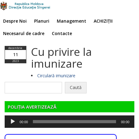
Despre Noi
Planuri
Management
ACHIZIȚII
Necesarul de cadre
Contacte
Cu privire la
decembrie
11
imunizare
2023
Circulară imunizare
Caută
după:
POLIȚIA AVERTIZEAZĂ
Player
00:00
00:00
audio