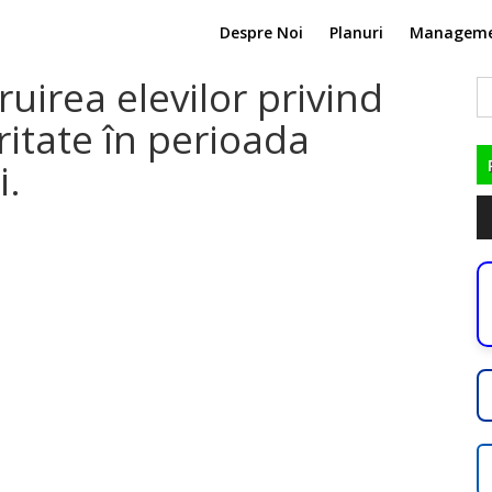
Despre Noi
Planuri
Managem
truirea elevilor privind
C
du
ritate în perioada
i.
Pl
au