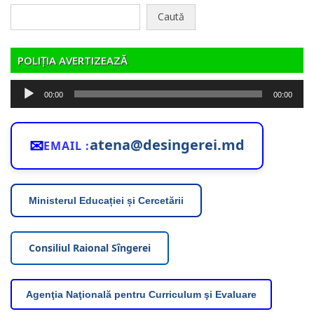
Caută
după:
POLIȚIA AVERTIZEAZĂ
Player
00:00
00:00
audio
✉
atena@desingerei.md
EMAIL :
Ministerul Educației și Cercetării
Consiliul Raional Sîngerei
Agenţia Naţională pentru Curriculum şi Evaluare