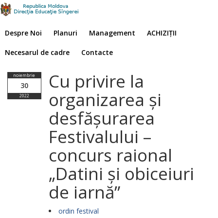
Despre Noi
Planuri
Management
ACHIZIȚII
Necesarul de cadre
Contacte
Cu privire la
noiembrie
30
organizarea și
2022
desfășurarea
Festivalului –
concurs raional
„Datini și obiceiuri
de iarnă”
ordin festival