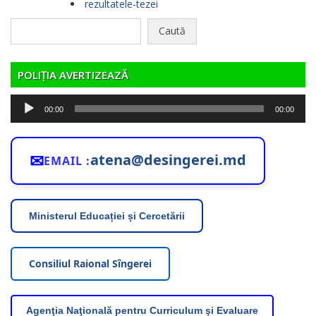
rezultatele-tezei
Caută
după:
POLIȚIA AVERTIZEAZĂ
Player
00:00
00:00
audio
✉
atena@desingerei.md
EMAIL :
Ministerul Educației și Cercetării
Consiliul Raional Sîngerei
Agenţia Naţională pentru Curriculum şi Evaluare