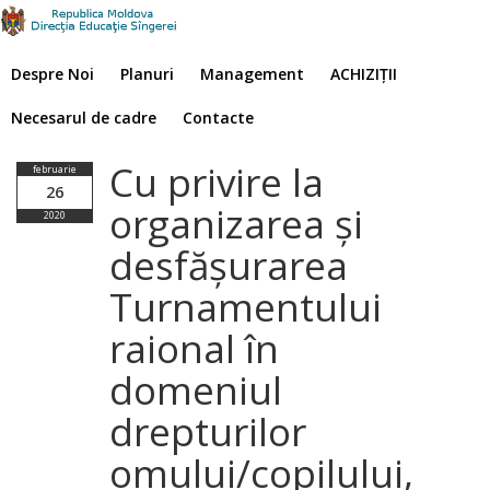
Despre Noi
Planuri
Management
ACHIZIȚII
Necesarul de cadre
Contacte
Cu privire la
februarie
26
organizarea și
2020
desfășurarea
Turnamentului
raional în
domeniul
drepturilor
omului/copilului,