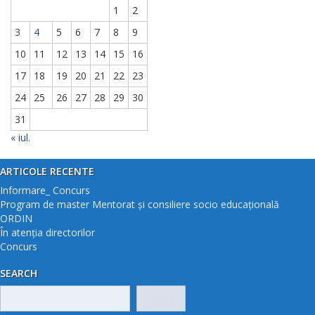
1
2
3
4
5
6
7
8
9
10
11
12
13
14
15
16
17
18
19
20
21
22
23
24
25
26
27
28
29
30
31
« iul.
ARTICOLE RECENTE
Informare_ Concurs
Program de master Mentorat și consiliere socio educațională
ORDIN
În atenția directorilor
Concurs
SEARCH
Caută
după: