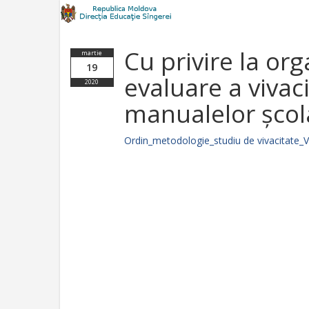
Cu privire la or
martie
19
evaluare a vivacită
2020
manualelor școl
Ordin_metodologie_studiu de vivacitate_