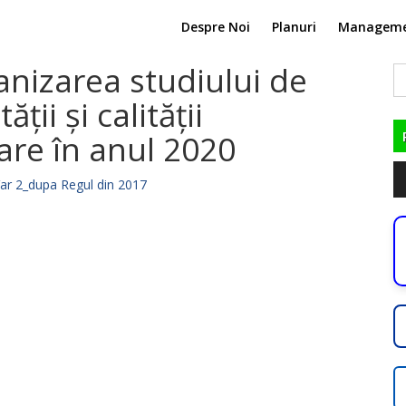
Despre Noi
Planuri
Managem
ganizarea studiului de
C
du
ții și calității
are în anul 2020
Pl
Var 2_dupa Regul din 2017
au