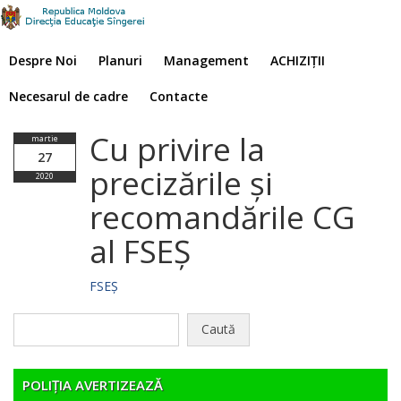
Despre Noi
Planuri
Management
ACHIZIȚII
Necesarul de cadre
Contacte
Cu privire la
martie
27
precizările și
2020
recomandările CG
al FSEȘ
FSEȘ
Caută
după:
POLIȚIA AVERTIZEAZĂ