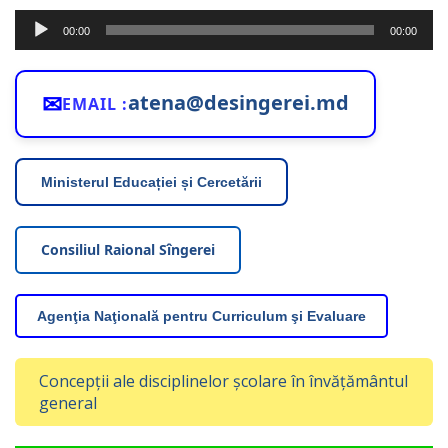
Player
00:00
00:00
audio
✉
atena@desingerei.md
EMAIL :
Ministerul Educației și Cercetării
Consiliul Raional Sîngerei
Agenţia Naţională pentru Curriculum şi Evaluare
Concepții ale disciplinelor școlare în învățământul
general