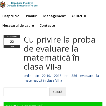
Despre Noi
Planuri
Management
ACHIZIȚII
Necesarul de cadre
Contacte
Cu privire la proba
octombrie
22
de evaluare la
2018
matematică în
clasa VII-a
ordin din 22.10. 2018 nr. 586 evaluare la
matematică în clasa VII-a
Caută
după: