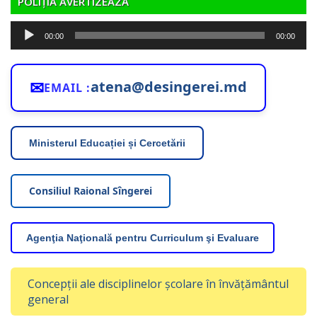
POLIȚIA AVERTIZEAZĂ
Player
00:00
00:00
audio
✉
atena@desingerei.md
EMAIL :
Ministerul Educației și Cercetării
Consiliul Raional Sîngerei
Agenţia Naţională pentru Curriculum şi Evaluare
Concepții ale disciplinelor școlare în învățământul
general