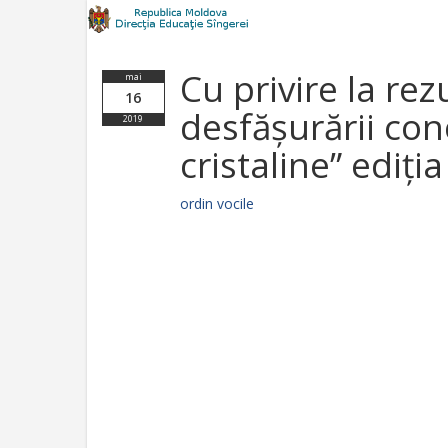
Cu privire la rez
mai
16
desfășurării con
2019
cristaline” ediți
ordin vocile