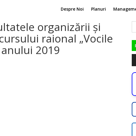
Despre Noi
Planuri
Managem
ultatele organizării și
C
du
cursului raional „Vocile
a anului 2019
Pl
au