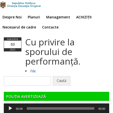
Despre Noi
Planuri
Management
ACHIZIȚII
Necesarul de cadre
Contacte
Cu privire la
noiembrie
03
sporului de
2023
performanță.
File
Caută
după:
POLIȚIA AVERTIZEAZĂ
Player
00:00
00:00
audio