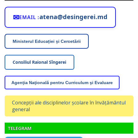
✉
atena@desingerei.md
EMAIL :
Ministerul Educației și Cercetării
Consiliul Raional Sîngerei
Agenţia Naţională pentru Curriculum şi Evaluare
Concepții ale disciplinelor școlare în învățământul
general
TELEGRAM