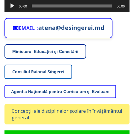
Player
00:00
00:00
audio
✉
atena@desingerei.md
EMAIL :
Ministerul Educației și Cercetării
Consiliul Raional Sîngerei
Agenţia Naţională pentru Curriculum şi Evaluare
Concepții ale disciplinelor școlare în învățământul
general