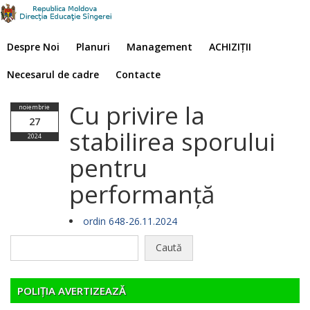
Despre Noi
Planuri
Management
ACHIZIȚII
Necesarul de cadre
Contacte
Cu privire la
noiembrie
27
stabilirea sporului
2024
pentru
performanță
ordin 648-26.11.2024
Caută
după:
POLIȚIA AVERTIZEAZĂ