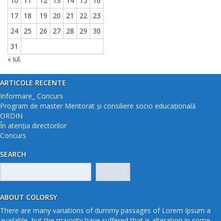
10
11
12
13
14
15
16
17
18
19
20
21
22
23
24
25
26
27
28
29
30
31
« iul.
ARTICOLE RECENTE
Informare_ Concurs
Program de master Mentorat și consiliere socio educațională
ORDIN
În atenția directorilor
Concurs
SEARCH
Caută
după:
ABOUT COLORSY
There are many variations of dummy passages of Lorem Ipsum a
available, but the majority have suffered that is alteration in some