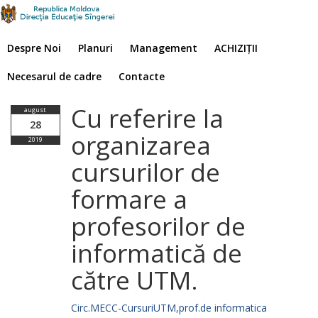
Despre Noi
Planuri
Management
ACHIZIȚII
Necesarul de cadre
Contacte
Cu referire la
august
28
organizarea
2019
cursurilor de
formare a
profesorilor de
informatică de
către UTM.
Circ.MECC-CursuriUTM,prof.de informatica