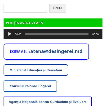
Caută
după:
POLIȚIA AVERTIZEAZĂ
Player
00:00
00:00
audio
✉
atena@desingerei.md
EMAIL :
Ministerul Educației și Cercetării
Consiliul Raional Sîngerei
Agenţia Naţională pentru Curriculum şi Evaluare