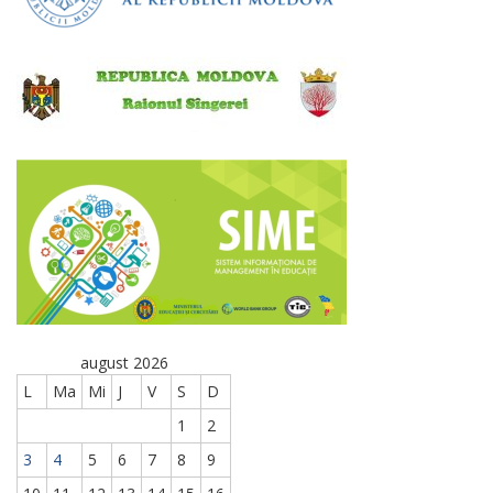
august 2026
L
Ma
Mi
J
V
S
D
1
2
3
4
5
6
7
8
9