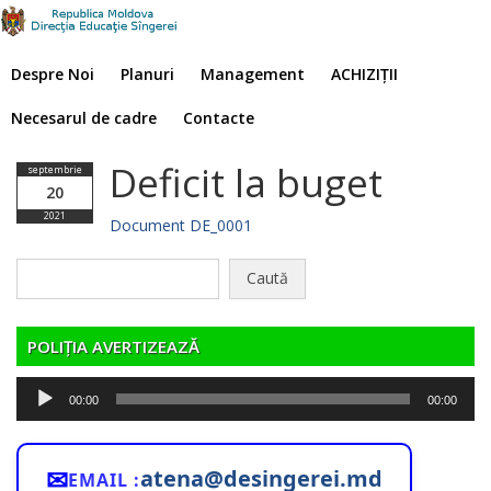
Despre Noi
Planuri
Management
ACHIZIȚII
Necesarul de cadre
Contacte
Deficit la buget
septembrie
20
2021
Document DE_0001
Caută
după:
POLIȚIA AVERTIZEAZĂ
Player
00:00
00:00
audio
✉
atena@desingerei.md
EMAIL :