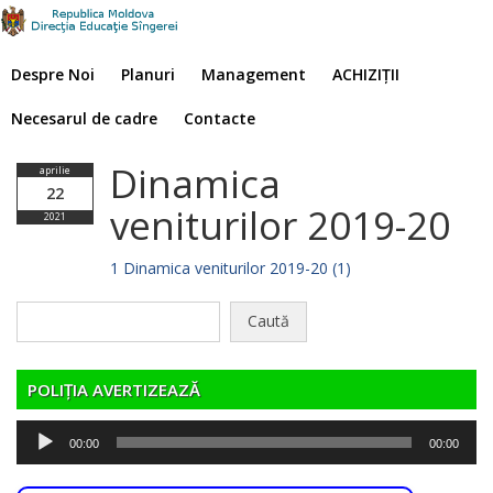
Despre Noi
Planuri
Management
ACHIZIȚII
Necesarul de cadre
Contacte
Dinamica
aprilie
22
veniturilor 2019-20
2021
1 Dinamica veniturilor 2019-20 (1)
Caută
după:
POLIȚIA AVERTIZEAZĂ
Player
00:00
00:00
audio