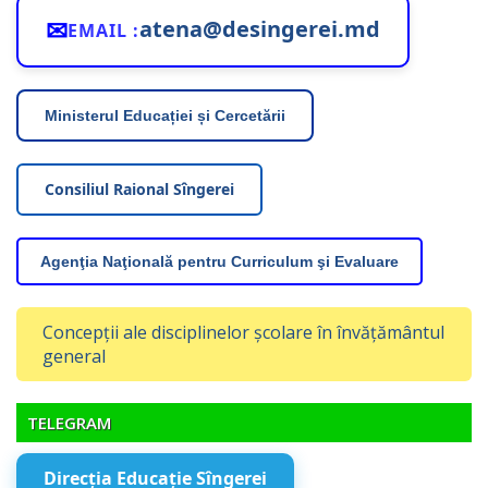
✉
atena@desingerei.md
EMAIL :
Ministerul Educației și Cercetării
Consiliul Raional Sîngerei
Agenţia Naţională pentru Curriculum şi Evaluare
Concepții ale disciplinelor școlare în învățământul
general
TELEGRAM
Direcția Educație Sîngerei