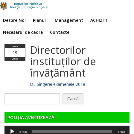
Despre Noi
Planuri
Management
ACHIZIȚII
Necesarul de cadre
Contacte
Directorilor
iunie
19
instituților de
2018
învățământ
DE Sîngerei examenele 2018
Caută
după:
POLIȚIA AVERTIZEAZĂ
Player
00:00
00:00