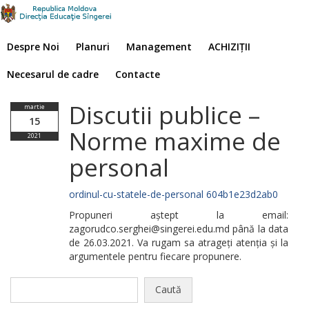
Despre Noi
Planuri
Management
ACHIZIȚII
Necesarul de cadre
Contacte
Discutii publice –
martie
15
Norme maxime de
2021
personal
ordinul-cu-statele-de-personal 604b1e23d2ab0
Propuneri aștept la email:
zagorudco.serghei@singerei.edu.md până la data
de 26.03.2021. Va rugam sa atrageți atenția și la
argumentele pentru fiecare propunere.
Caută
după: