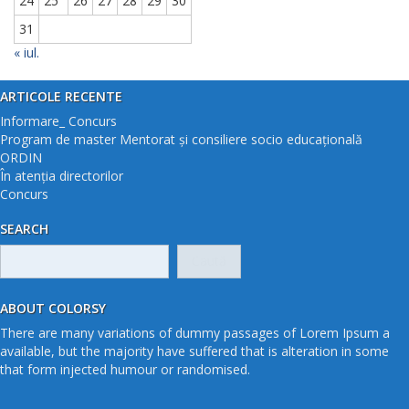
24
25
26
27
28
29
30
31
« iul.
ARTICOLE RECENTE
Informare_ Concurs
Program de master Mentorat și consiliere socio educațională
ORDIN
În atenția directorilor
Concurs
SEARCH
Caută
după:
ABOUT COLORSY
There are many variations of dummy passages of Lorem Ipsum a
available, but the majority have suffered that is alteration in some
that form injected humour or randomised.