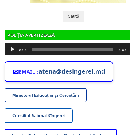
Caută
după:
POLIȚIA AVERTIZEAZĂ
Player
00:00
00:00
audio
✉
atena@desingerei.md
EMAIL :
Ministerul Educației și Cercetării
Consiliul Raional Sîngerei