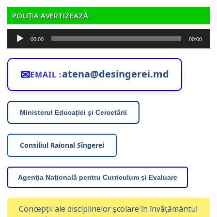
POLIȚIA AVERTIZEAZĂ
Player
00:00
00:00
audio
✉
atena@desingerei.md
EMAIL :
Ministerul Educației și Cercetării
Consiliul Raional Sîngerei
Agenţia Naţională pentru Curriculum şi Evaluare
Concepții ale disciplinelor școlare în învățământul