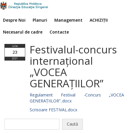
Despre Noi
Planuri
Management
ACHIZIȚII
Necesarul de cadre
Contacte
Festivalul-concurs
iulie
23
internațional
2021
„VOCEA
GENERAȚIILOR”
Regulament Festival -Concurs „VOCEA
GENERAȚIILOR”..docx
Scrisoare FESTIVAL.docx
Caută
după: