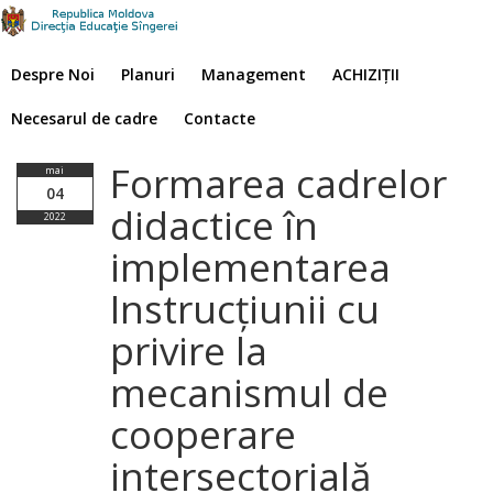
Despre Noi
Planuri
Management
ACHIZIȚII
Necesarul de cadre
Contacte
Formarea cadrelor
mai
04
didactice în
2022
implementarea
Instrucțiunii cu
privire la
mecanismul de
cooperare
intersectorială