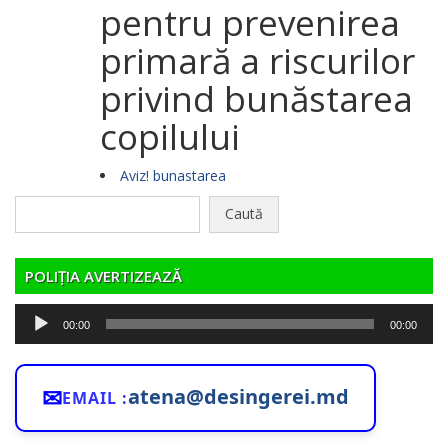
pentru prevenirea
primară a riscurilor
privind bunăstarea
copilului
Aviz! bunastarea
Caută
după:
POLIȚIA AVERTIZEAZĂ
Player
00:00
00:00
audio
✉
atena@desingerei.md
EMAIL :