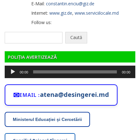
E-Mail:
constantin.enciu@giz.de
Internet:
www.giz.de
,
www.serviciilocale.md
Follow us:
Caută
după:
POLIȚIA AVERTIZEAZĂ
Player
00:00
00:00
audio
✉
atena@desingerei.md
EMAIL :
Ministerul Educației și Cercetării