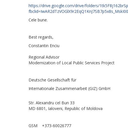
https://drive.google.com/drive/folders/1tk5F8j162
fbclid=IwAR2dTzVOGlX9r2EqQ1KnJ7SB7p5x8s_MskI
Cele bune.
Best regards,
Constantin Enciu
Regional Advisor
Modernization of
Local Public Services Project
Deutsche Gesellschaft für
Internationale Zusammenarbeit (GIZ) GmbH
Str. Alexandru cel Bun 33
MD 6801, Ialoveni, Republic of Moldova
GSM
+373-60026777