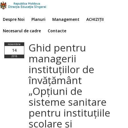
Despre Noi
Planuri
Management
ACHIZIȚII
Necesarul de cadre
Contacte
Ghid pentru
noiembrie
14
managerii
2018
instituțiilor de
învățământ
„Opțiuni de
sisteme sanitare
pentru instituțiile
școlare şi