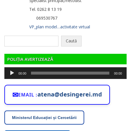
Specialist principal,metodist
Tel. 0262 8 13 19
069530767
VP_plan model…activitate virtual
Caută
după:
POLIȚIA AVERTIZEAZĂ
Player
00:00
00:00
audio
✉
atena@desingerei.md
EMAIL :
Ministerul Educației și Cercetării