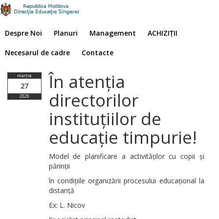
Despre Noi
Planuri
Management
ACHIZIȚII
Necesarul de cadre
Contacte
În atenția
martie
27
directorilor
2020
instituțiilor de
educație timpurie!
Model de planificare a activităților cu copii și
părinții
în condițiile organizării procesului educațional la
distanță
Ex: L. Nicov