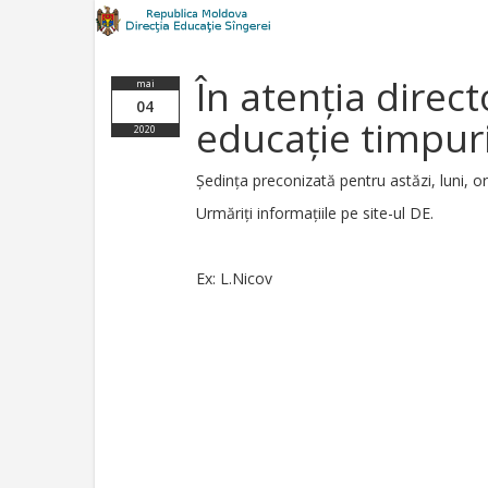
În atenția directo
mai
04
educație timpur
2020
Ședința preconizată pentru astăzi, luni, o
Urmăriți informațiile pe site-ul DE.
Ex: L.Nicov