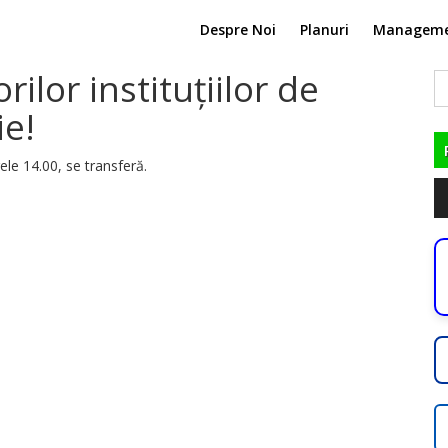
Despre Noi
Planuri
Managem
rilor instituțiilor de
C
du
ie!
rele 14.00, se transferă.
Pl
au