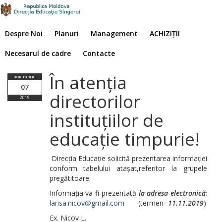
Despre Noi
Planuri
Management
ACHIZIȚII
Necesarul de cadre
Contacte
În atenția
noiembrie
07
directorilor
2019
instituțiilor de
educație timpurie!
Direcția Educație solicită prezentarea informației
conform tabelului atașat,referitor la grupele
pregătitoare.
Informația va fi prezentată
la adresa electronică
:
larisa.nicov@gmail.com
(termen-
11.11.2019
)
Ex. Nicov L.