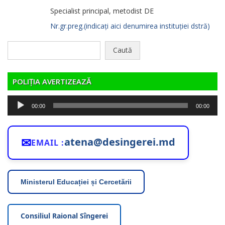
Specialist principal, metodist DE
Nr.gr.preg.(indicați aici denumirea instituției dstră)
Caută
după:
POLIȚIA AVERTIZEAZĂ
Player
00:00
00:00
audio
✉
atena@desingerei.md
EMAIL :
Ministerul Educației și Cercetării
Consiliul Raional Sîngerei