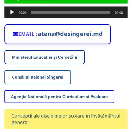
Player
00:00
00:00
audio
✉
atena@desingerei.md
EMAIL :
Ministerul Educației și Cercetării
Consiliul Raional Sîngerei
Agenţia Naţională pentru Curriculum şi Evaluare
Concepții ale disciplinelor școlare în învățământul
general