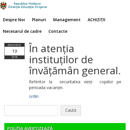
Despre Noi
Planuri
Management
ACHIZIȚII
Necesarul de cadre
Contacte
În atenția
decembrie
13
instituților de
2018
învățămân general.
Referitor la securitatea vieții copiilor pe
perioada vacanței.
ordin
Caută
după:
POLIȚIA AVERTIZEAZĂ