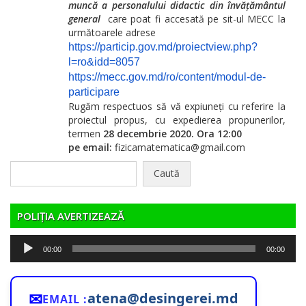
muncă a personalului didactic din învățământul
general
care poat fi accesată pe sit-ul MECC la
următoarele adrese
https://particip.gov.md/proiectview.php?
l=ro&idd=8057
https://mecc.gov.md/ro/content/modul-de-
participare
Rugăm respectuos să vă expiuneți cu referire la
proiectul propus, cu expedierea propunerilor,
termen
28 decembrie 2020. Ora 12:00
pe email:
fizicamatematica@gmail.com
Caută
după:
POLIȚIA AVERTIZEAZĂ
Player
00:00
00:00
audio
✉
atena@desingerei.md
EMAIL :