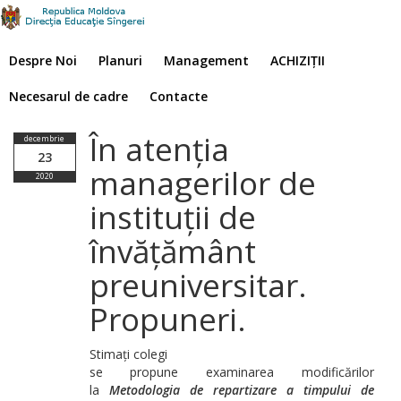
Despre Noi
Planuri
Management
ACHIZIȚII
Necesarul de cadre
Contacte
În atenția
decembrie
23
managerilor de
2020
instituții de
învățământ
preuniversitar.
Propuneri.
Stimați colegi
se propune examinarea modificărilor
la
Metodologia de repartizare a timpului de