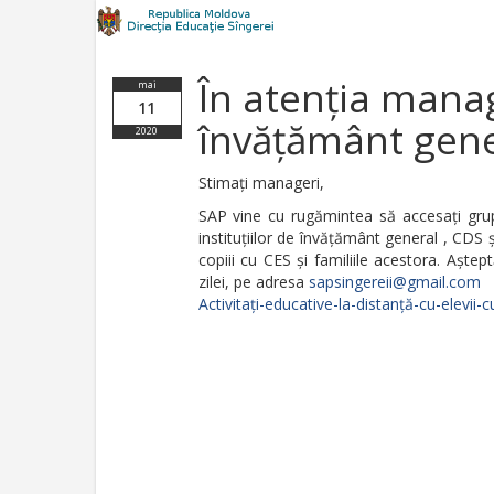
În atenția manage
mai
11
învățământ gene
2020
Stimați manageri,
SAP vine cu rugămintea să accesați gr
instituțiilor de învățământ general , CDS și
copiii cu CES și familiile acestora. Aștep
zilei, pe adresa
sapsingereii@gmail.com
Activitați-educative-la-distanță-cu-elevii