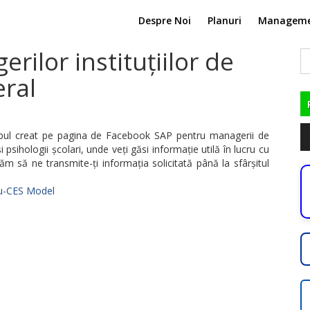
Despre Noi
Planuri
Managem
rilor instituțiilor de
C
du
ral
Pl
upul creat pe pagina de Facebook SAP pentru managerii de
au
 psihologii școlari, unde veți găsi informație utilă în lucru cu
tăm să ne transmite-ți informația solicitată până la sfârșitul
-cu-CES Model